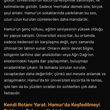
gibidir. Üniversiteli bir escortla iletişimde samimiyet, ilk
kelimelerde gizlidir. Sadece 'merhaba' demek bile, birçok
şeyi anlatır. Hamur'un sokaklarında yankılanan bu ses,
uzun uzun kurulan cümlelerden daha manidardır.
Hamur'un genç nüfusu, eğitim seviyesinin yüksek olduğu
bir yapıya sahiptir. Üniversiteli escortlar, bu ortamda
sadece bedensel bir karşılaşma değil, aynı zamanda
zihinsel bir tatmin sunar. Onların derin devlet bilgisi,
bölgenin tarihine dair anekdotları veya Ağrı Dağı'nın
eteklerindeki hayata dair paylaşımları, buluşmayı
sıradanlıktan çıkarır. İlk temasta sorulan sorular,
cevaplardan daha değerlidir; çünkü asıl mesele anlamak ve
anlaşılmaktır. Hamur'da bir üniversiteli escortla ilk temas,
işte tam da bu yüzden sıradan bir sohbetten çok daha
fazlasıdır.
Kendi Rotanı Yarat: Hamur'da Keşfedilmeyi