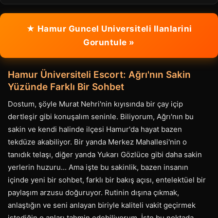
★ Hamur Guncel Universiteli Ilanlarini
Goruntule »
Hamur Üniversiteli Escort: Ağrı'nın Sakin
Yüzünde Farklı Bir Sohbet
Dostum, şöyle Murat Nehri'nin kıyısında bir çay içip
dertleşir gibi konuşalım seninle. Biliyorum, Ağrı'nın bu
sakin ve kendi halinde ilçesi Hamur'da hayat bazen
tekdüze akabiliyor. Bir yanda Merkez Mahallesi'nin o
tanıdık telaşı, diğer yanda Yukarı Gözlüce gibi daha sakin
yerlerin huzuru... Ama işte bu sakinlik, bazen insanın
içinde yeni bir sohbet, farklı bir bakış açısı, entelektüel bir
paylaşım arzusu doğuruyor. Rutinin dışına çıkmak,
anlaştığın ve seni anlayan biriyle kaliteli vakit geçirmek
istediğin o anları tahmin edebiliyorum. İşte bu noktada