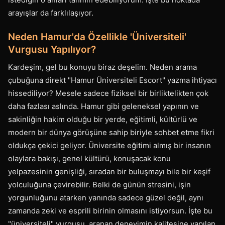
arayışlar da farklılaşıyor.
Neden Hamur'da Özellikle 'Üniversiteli'
Vurgusu Yapılıyor?
Kardeşim, gel bu konuyu biraz deşelim. Neden arama
çubuğuna direkt "Hamur Üniversiteli Escort" yazma ihtiyacı
hissediliyor? Mesele sadece fiziksel bir birliktelikten çok
daha fazlası aslında. Hamur gibi geleneksel yapının ve
sakinliğin hakim olduğu bir yerde, eğitimli, kültürlü ve
modern bir dünya görüşüne sahip biriyle sohbet etme fikri
oldukça çekici geliyor. Üniversite eğitimi almış bir insanın
olaylara bakışı, genel kültürü, konuşacak konu
yelpazesinin genişliği, sıradan bir buluşmayı bile bir keşif
yolculuğuna çevirebilir. Belki de günün stresini, işin
yorgunluğunu atarken yanında sadece güzel değil, aynı
zamanda zeki ve esprili birinin olmasını istiyorsun. İşte bu
"üniversiteli" vurgusu, aranan deneyimin kalitesine yapılan