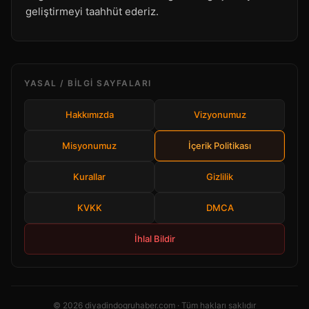
geliştirmeyi taahhüt ederiz.
YASAL / BILGI SAYFALARI
Hakkımızda
Vizyonumuz
Misyonumuz
İçerik Politikası
Kurallar
Gizlilik
KVKK
DMCA
İhlal Bildir
© 2026 diyadindogruhaber.com · Tüm hakları saklıdır