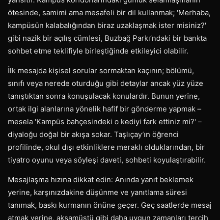
ötesinde, samimi ama mesafeli bir dil kullanmak; 'Merhaba,
kampüsün kalabalığından biraz uzaklaşmak ister misiniz?'
gibi nazik bir açılış cümlesi, Buzbağ Parkı’ndaki bir bankta
sohbet etme teklifiyle birleştiğinde etkileyici olabilir.
İlk mesajda kişisel sorular sormaktan kaçının; bölümü,
sınıfı veya nerede oturduğu gibi detaylar ancak yüz yüze
tanıştıktan sonra konuşulacak konulardır. Bunun yerine,
ortak ilgi alanlarına yönelik hafif bir gönderme yapmak –
mesela 'Kampüs bahçesindeki o kediyi fark ettiniz mi?' –
diyaloğu doğal bir akışa sokar. Taşlıçay’ın öğrenci
profilinde, okul dışı etkinliklere meraklı olduklarından, bir
tiyatro oyunu veya söyleşi daveti, sohbeti koyulaştırabilir.
Mesajlaşma hızına dikkat edin: Anında yanıt beklemek
yerine, karşınızdakine düşünme ve yanıtlama süresi
tanımak, baskı kurmanın önüne geçer. Geç saatlerde mesaj
atmak yerine, akşamüstü gibi daha uygun zamanları tercih