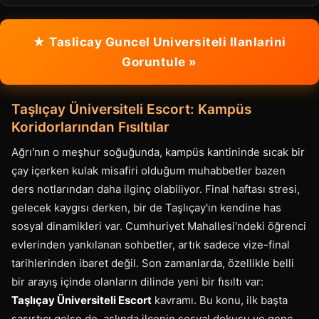
★ Taslicay Guncel Universiteli Ilanlarini
Goruntule »
Taşlıçay Üniversiteli Escort: Kampüs
Koridorlarından Fısıltılar
Ağrı'nın o meşhur soğuğunda, kampüs kantininde sıcak bir
çay içerken kulak misafiri olduğum muhabbetler bazen
ders notlarından daha ilginç olabiliyor. Final haftası stresi,
gelecek kaygısı derken, bir de Taşlıçay'ın kendine has
sosyal dinamikleri var. Cumhuriyet Mahallesi'ndeki öğrenci
evlerinden yankılanan sohbetler, artık sadece vize-final
tarihlerinden ibaret değil. Son zamanlarda, özellikle belli
bir arayış içinde olanların dilinde yeni bir fısıltı var:
Taşlıçay Üniversiteli Escort
kavramı. Bu konu, ilk başta
şaşırtıcı gelse de, aslında ilçenin sosyal dokusu ve genç