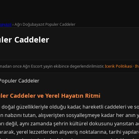
ayazıt
›
Ağrı Doğubayazıt Populer Caddeler
ler Caddeler
nmadan once Ağrı Escort yayin ekibince degerlendirilmistir.
Icerik Politikasi
·
Ih
ler Caddeler ve Yerel Hayatın Ritmi
e doğal güzellikleriyle olduğu kadar, hareketli caddeleri ve so
n nabzını tutan, alışverişten sosyalleşmeye kadar her anın 
rı değil, aynı zamanda şehrin kültürel dokusunu yansıtan aç
ararak, yerel lezzetlerden alışveriş noktalarına, tarihi yap