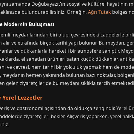
 aynı zamanda Doğubayazıt’ın sosyal ve kültürel hayatının m
aklınızda bulundurabilirsiniz. Örneğin,
Ağrı Tutak
bölgesinde
 ve Modernin Buluşması
emli meydanlarından biri olup, çevresindeki caddelerle birl
 alır ve etrafında birçok tarihi yapı bulunur. Bu meydan, ge
toranlar ve dükkanlarla hareketli bir atmosfere sahiptir. Me
kaklarda, el sanatları ürünleri satan küçük dükkanlar, antika
ydanı ve çevresi, hem tarihi bir yolculuk yapmak hem de mo
rıca, meydanın hemen yakınında bulunan bazı noktalar, bölgen
n gelen ziyaretçiler de bu meydanı sıklıkla tercih etmektedi
 Yerel Lezzetler
eriş ve gastronomi açısından da oldukça zengindir. Yerel üret
 caddelerde ziyaretçileri bekler. Alışveriş yaparken, yerel h
iniz.