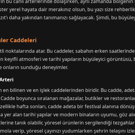
’ın bu canlı arterlerinde dolaşırken, aynı zamanda bölgeni
, ister yerel hayata dair merakınız olsun, bu yazı size rehber
zıt’ı daha yakından tanımanızı sağlayacak. Şimdi, bu büyüley
üler Caddeleri
li noktalarında atar. Bu caddeler, sabahın erken saatlerinde
n keyifli atmosferi ve tarihi yapıların büyüleyici görüntüsü, b
e onların sunduğu deneyimler.
Arteri
en bilinen ve en işlek caddelerinden biridir. Bu cadde, ade
. Cadde boyunca sıralanan mağazalar, butikler ve restoranlar,
ellikle hafta sonları, cadde adeta bir festival alanına dönüşü
nda yer alan tarihi yapılar ve modern binaların uyumu, göz alıc
ine tanık olabilir, yöresel ürünlerin sergilendiği tezgahlarda
ola verip, yöresel çayınızı yudumlarken şehrin telaşını izle