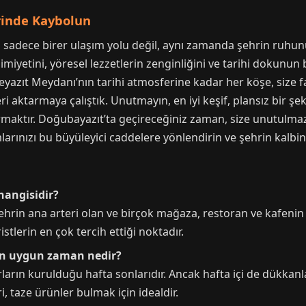
rinde Kaybolun
 sadece birer ulaşım yolu değil, aynı zamanda şehrin ruhunu 
miyetini, yöresel lezzetlerin zenginliğini ve tarihi dokunun
yazıt Meydanı’nın tarihi atmosferine kadar her köşe, size far
 aktarmaya çalıştık. Unutmayın, en iyi keşif, plansız bir ş
armaktır. Doğubayazıt’ta geçireceğiniz zaman, size unutulmaz 
mlarınızı bu büyüleyici caddelere yönlendirin ve şehrin kalbin
hangisidir?
hrin ana arteri olan ve birçok mağaza, restoran ve kafenin
tlerin en çok tercih ettiği noktadır.
n en uygun zaman nedir?
arın kurulduğu hafta sonlarıdır. Ancak hafta içi de dükkanlar
i, taze ürünler bulmak için idealdir.