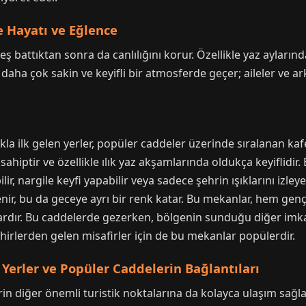
 Hayatı ve Eğlence
battıktan sonra da canlılığını korur. Özellikle yaz aylarında,
 daha çok sakin ve keyifli bir atmosferde geçer; aileler ve a
la ilk gelen yerler, popüler caddeler üzerinde sıralanan kaf
sahiptir ve özellikle ılık yaz akşamlarında oldukça keyiflidir
ir, nargile keyfi yapabilir veya sadece şehrin ışıklarını izley
ir, bu da geceye ayrı bir renk katar. Bu mekanlar, hem gençl
lardır. Bu caddelerde gezerken, bölgenin sunduğu diğer im
ehirlerden gelen misafirler için de bu mekanlar popülerdir.
Yerler ve Popüler Caddelerin Bağlantıları
in diğer önemli turistik noktalarına da kolayca ulaşım sağlar