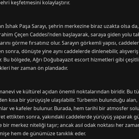
ehri keşfetmesini kolaylaştırır.
lan İshak Paşa Sarayı, şehrin merkezine biraz uzakta olsa d
e İbrahim Çeçen Caddesi’nden başlayarak, saraya giden yolu tak
rını görme fırsatınız olur. Sarayın görkemli yapısı, caddelerde
en sonra, dönüşte yine aynı caddelerde dinlenebilir, alışveriş
r. Bu bölgede, Ağrı Doğubayazıt escort hizmetleri gibi çeşitli a
ikleri her zaman ön plandadır.
nevi ve kültürel açıdan önemli noktalarından biridir. Bu tü
n kısa bir yürüyüşle ulaşılabilir. Türbenin bulunduğu alan, g
lar ve kafeler bulunur. Burada, hem tarihi bir atmosfer so
yaret ettikten sonra, yakındaki caddelerde yürüyüş yaparak g
e bir merkez niteliği taşır; ancak asıl odak noktası her zaman
mişe hem de günümüze tanıklık eder.