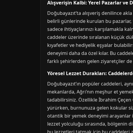
Alışverişin Kalbi: Yerel Pazarlar ve
Doğubayazıt’ta alışveriş denilince akla 
belirli günlerinde kurulan bu pazarlar,
sadece ihtiyaçlarınızı karşılamakla ka
caddeler üzerinde sıralanan küçük dükk
kıyafetler ve hediyelik eşyalar bulabil
deneyimi daha da özel kılar. Bu cadd
farklı şehirlerden gelen ziyaretçiler de 
Yöresel Lezzet Durakları: Caddelerd
Doğubayazıt’ın popüler caddeleri, ayn
mekanlarda, Ağrı’nın meşhur et yemekl
tadabilirsiniz. Özellikle İbrahim Çeçen
yürürken, burnunuza gelen kokular sizi
otantik bir yemek deneyimi arayanlar içi
lezzet yolculuğu sırasında, bölgenin di
bu lezzetleri tatmak için bu caddeleri z