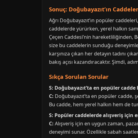
Sonuç: Doğubayazıt’ın Caddele
Ağrı Doğubayazıt’ın popüler caddeleri,
caddelerde yürürken, yerel halkın sami
Çeçen Caddesi’nin hareketliliğinden, Be
size bu caddelerin sunduğu deneyimleri
karşınıza çıkan her detayın tadını çık
bakış açısı kazandıracaktır. Şimdi, adı
Sıkça Sorulan Sorular
S: Doğubayazıt’ta en popüler cadde 
C:
Doğubayazıt’ta en popüler cadde, şe
Bu cadde, hem yerel halkın hem de turis
S: Popüler caddelerde alışveriş içi
C:
Alışveriş için en uygun zaman, pazarl
deneyimi sunar. Özellikle sabah saatler