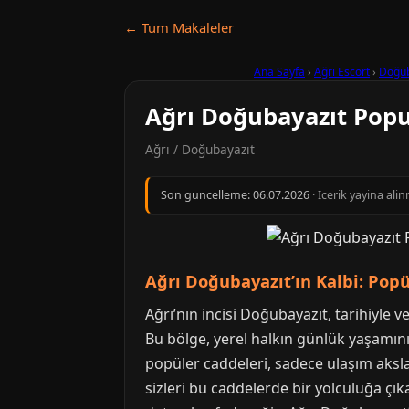
← Tum Makaleler
Ana Sayfa
›
Ağrı Escort
›
Doğub
Ağrı Doğubayazıt Popu
Ağrı / Doğubayazıt
Son guncelleme:
06.07.2026
· Icerik yayina ali
Ağrı Doğubayazıt’ın Kalbi: Popü
Ağrı’nın incisi Doğubayazıt, tarihiyle v
Bu bölge, yerel halkın günlük yaşamını
popüler caddeleri, sadece ulaşım aksla
sizleri bu caddelerde bir yolculuğa çık