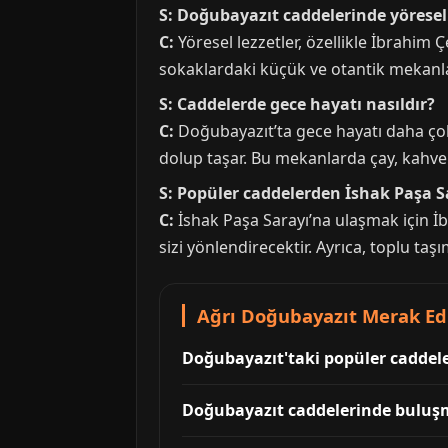
S: Doğubayazıt caddelerinde yöresel 
C:
Yöresel lezzetler, özellikle İbrahim 
sokaklardaki küçük ve otantik mekanlar
S: Caddelerde gece hayatı nasıldır?
C:
Doğubayazıt’ta gece hayatı daha çok 
dolup taşar. Bu mekanlarda çay, kahve v
S: Popüler caddelerden İshak Paşa Sar
C:
İshak Paşa Sarayı’na ulaşmak için İ
sizi yönlendirecektir. Ayrıca, toplu t
Ağrı Doğubayazıt Merak Edi
Doğubayazıt'taki popüler caddeler
Doğubayazıt caddelerinde buluşma 