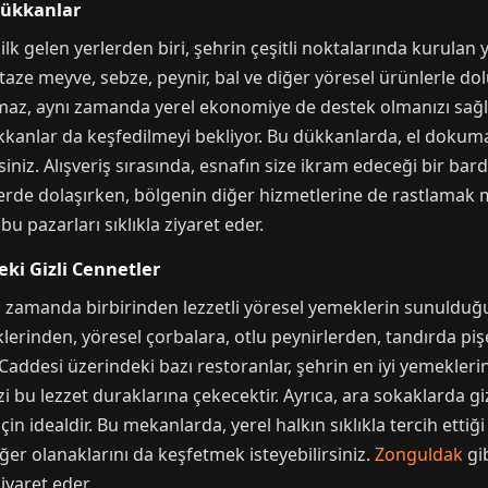
 Dükkanlar
ilk gelen yerlerden biri, şehrin çeşitli noktalarında kurulan y
 taze meyve, sebze, peynir, bal ve diğer yöresel ürünlerle do
lmaz, aynı zamanda yerel ekonomiye de destek olmanızı sağlar
anlar da keşfedilmeyi bekliyor. Bu dükkanlarda, el dokuması 
irsiniz. Alışveriş sırasında, esnafın size ikram edeceği bir b
elerde dolaşırken, bölgenin diğer hizmetlerine de rastlama
bu pazarları sıklıkla ziyaret eder.
eki Gizli Cennetler
ı zamanda birbirinden lezzetli yöresel yemeklerin sunulduğu
erinden, yöresel çorbalara, otlu peynirlerden, tandırda pi
 Caddesi üzerindeki bazı restoranlar, şehrin en iyi yemekleri
 bu lezzet duraklarına çekecektir. Ayrıca, ara sokaklarda g
n idealdir. Bu mekanlarda, yerel halkın sıklıkla tercih ettiği
ğer olanaklarını da keşfetmek isteyebilirsiniz.
Zonguldak
gib
iyaret eder.