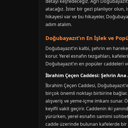
detayı keşfedeceğiz. Ağrı Doğubayazıt
atacağız. İster bir gezi planlıyor olun
hikayesi var ve bu hikayeler, Doğubaya
adım atalım.
Doğubayazıt’ın En İşlek ve Pop
Doğubayazıt’ın kalbi, şehrin en hareket
korur. Yerel esnafın tezgahları, kafeleri
Doğubayazıt’ın en popüler caddeleri v
İbrahim Çeçen Caddesi: Şehrin Ana 
İbrahim Çeçen Caddesi, Doğubayazıt’ın 
birçok önemli noktayı birbirine bağlar
alışveriş ve yeme-içme imkanı sunar. Öz
keyifli vakit geçirir. Caddenin iki yanı
yürürken, yerel esnafın samimi sohbetler
cadde üzerinde bulunan kafelerde bir m