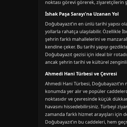
noktası görevi görerek, ziyaretçilerin ş
İshak Paşa Sarayı’na Uzanan Yol
Doğubayazıt’ın en ünlü tarihi yapısı o
yollarla rahatça ulaşılabilir. Özellikl
şehrin farklı mahallelerini ve manzarala
kendine çeker. Bu tarihi yapıyı gezdikt
Doğubayazıt gezisi için ideal bir rotadı
ancak şehrin tarihi ve kültürel zenginl
Ahmedi Hani Türbesi ve Çevresi
Ahmedi Hani Türbesi, Doğubayazıt’ın ma
konumda yer alır ve popüler caddelerde
noktasıdır ve çevresinde küçük dükkan
havasını hissedebilirsiniz. Türbeyi zi
zamanda farklı hizmet arayışları için d
Doğubayazıt’ın bu caddeleri, hem geç