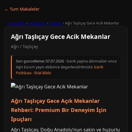
← Tum Makaleler
Ana Sayfa
›
Ağrı Escort
›
Taşlıçay
›
Ağrı Taşlıçay Gece Acik Mekanlar
Ağrı Taşlıçay Gece Acik Mekanlar
Ağrı / Taşlıçay
Son guncelleme:
07.07.2026
· Icerik yayina alinmadan once
Ağrı Escort yayin ekibince degerlendirilmistir.
Icerik
Politikasi
·
Ihlal Bildir
Ağrı Taşlıçay Gece Açık Mekanlar
Rehberi: Premium Bir Deneyim İçin
İpuçları
Ağrı Taşlıçay, Doğu Anadolu’nun sakin ve huzurlu