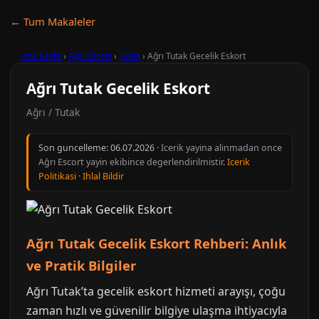
← Tum Makaleler
Ana Sayfa
›
Ağrı Escort
›
Tutak
›
Ağrı Tutak Gecelik Eskort
Ağrı Tutak Gecelik Eskort
Ağrı / Tutak
Son guncelleme:
06.07.2026
· Icerik yayina alinmadan once
Ağrı Escort yayin ekibince degerlendirilmistir.
Icerik
Politikasi
·
Ihlal Bildir
Ağrı Tutak Gecelik Eskort Rehberi: Anlık
ve Pratik Bilgiler
Ağrı Tutak’ta gecelik eskort hizmeti arayışı, çoğu
zaman hızlı ve güvenilir bilgiye ulaşma ihtiyacıyla