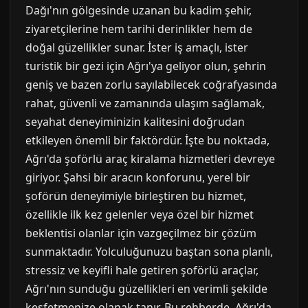
Dağı'nın gölgesinde uzanan bu kadim şehir,
ziyaretçilerine hem tarihi derinlikler hem de
doğal güzellikler sunar. İster iş amaçlı, ister
turistik bir gezi için Ağrı'ya geliyor olun, şehrin
geniş ve bazen zorlu sayılabilecek coğrafyasında
rahat, güvenli ve zamanında ulaşım sağlamak,
seyahat deneyiminizin kalitesini doğrudan
etkileyen önemli bir faktördür. İşte bu noktada,
Ağrı'da şoförlü araç kiralama hizmetleri devreye
giriyor. Şahsi bir aracın konforunu, yerel bir
şoförün deneyimiyle birleştiren bu hizmet,
özellikle ilk kez gelenler veya özel bir hizmet
beklentisi olanlar için vazgeçilmez bir çözüm
sunmaktadır. Yolculuğunuzu baştan sona planlı,
stressiz ve keyifli hale getiren şoförlü araçlar,
Ağrı'nın sunduğu güzellikleri en verimli şekilde
keşfetmenize olanak tanır. Bu rehberde, Ağrı'da