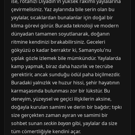
ise, rotanızı Diyadin'in yüksek rakımlı yaylalarına
çevirmelisiniz. Yaz aylarında bile serin olan bu
yaylalar, sıcaklardan bunalanlar için doğal bir
klima görevi görür. Burada teknoloji ve modern
dünyadan tamamen soyutlanarak, doğanın
ritmine kendinizi bırakabilirsiniz. Geceleri
gökyüzü o kadar berraktır ki, Samanyolu'nu
çıplak gözle izlemek bile mümkündür. Yaylalarda
kamp yapmak, biraz daha hazırlık ve tecrübe
gerektirir, ancak sunduğu ödül paha biçilmezdir.
Buradaki yalnızlık ve huzur hissi, şehir hayatının
karmaşasında bulunması zor bir lükstür. Bu
deneyim, yüzeysel ve geçici ilişkilerin aksine,
doğayla kurulan samimi ve derin bir bağdır; tıpkı
size gerçekten zaman ayıran ve samimi bir
sohbet sunan
seckin bayan
gibi, yaylalar da size
tüm cömertliğiyle kendini açar.