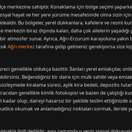
 ilçe merkezine sahiptir. Konaklama için bölge seçimi yaparke
sosyal hayat ve her yere yürüme mesafesinde olma sizin için
ealdir. Bu bölgeler, yerel dükkanlara, kafelere ve resmi ku
ise merkezin biraz dışında kalan, daha çok ailelerin yaşadığı 
 bir atmosfer sunar. Ayrıca, Ağrı-Erzurum karayoluna yakın 
 sık
Ağrı merkez
tarafına gidip gelmeniz gerekiyorsa size loji
üreci genellikle oldukça basittir. İlanları yerel emlakçılar, o
abilirsiniz. Beğendiğiniz bir daire için mülk sahibi veya emla
sözleşmede kiralama süresi, aylık kira bedeli, depozito tutarı 
Kiracıdan genellikle kimlik fotokopisi ve bazen de çalıştığı ku
i kadar olup, daireyi hasarsız bir şekilde teslim ettiğinizde s
lice okumak ve anlamadığınız noktaları sormak, ileride yaş
lmakla ilgili değildir; aynı zamanda o yerin sosyal dokusuna 