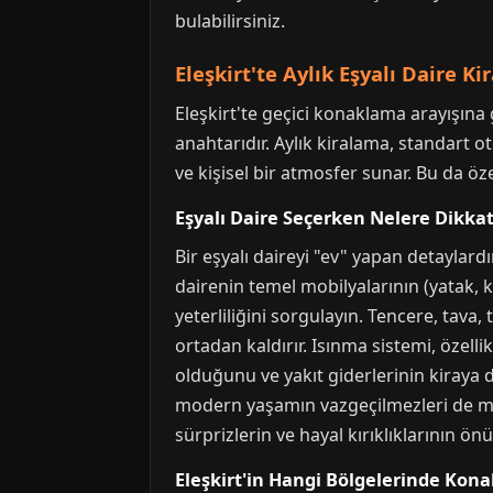
bulabilirsiniz.
Eleşkirt'te Aylık Eşyalı Daire K
Eleşkirt'te geçici konaklama arayışına
anahtarıdır. Aylık kiralama, standart o
ve kişisel bir atmosfer sunar. Bu da ö
Eşyalı Daire Seçerken Nelere Dikkat
Bir eşyalı daireyi "ev" yapan detaylar
dairenin temel mobilyalarının (yatak, k
yeterliliğini sorgulayın. Tencere, tav
ortadan kaldırır. Isınma sistemi, özell
olduğunu ve yakıt giderlerinin kiraya d
modern yaşamın vazgeçilmezleri de mut
sürprizlerin ve hayal kırıklıklarının ön
Eleşkirt'in Hangi Bölgelerinde Kon