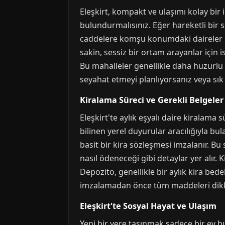
Eleşkirt, kompakt ve ulaşımı kolay bir
bulundurmalısınız. Eğer hareketli bir 
caddelere komşu konumdaki daireler id
sakin, sessiz bir ortam arayanlar için 
Bu mahalleler genellikle daha huzurlu
seyahat etmeyi planlıyorsanız veya sık
Kiralama Süreci ve Gerekli Belgeler
Eleşkirt'te aylık eşyalı daire kiralama s
bilinen yerel duyurular aracılığıyla bul
basit bir kira sözleşmesi imzalanır. Bu 
nasıl ödeneceği gibi detaylar yer alır. 
Depozito, genellikle bir aylık kira bedel
imzalamadan önce tüm maddeleri dikkat
Eleşkirt'te Sosyal Hayat ve Ulaşım
Yeni bir yere taşınmak sadece bir ev bu