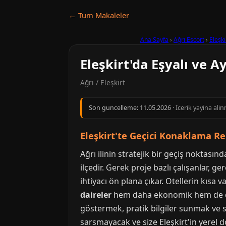
← Tum Makaleler
Ana Sayfa
›
Ağrı Escort
›
Eleşki
Eleşkirt'da Eşyalı ve A
Ağrı / Eleşkirt
Son guncelleme:
11.05.2026
· Icerik yayina ali
Eleşkirt'te Geçici Konaklama Reh
Ağrı ilinin stratejik bir geçiş noktasın
ilçedir. Gerek proje bazlı çalışanlar,
ihtiyacı ön plana çıkar. Otellerin kısa
daireler
hem daha ekonomik hem de daha 
göstermek, pratik bilgiler sunmak ve s
sarsmayacak ve size Eleşkirt'in yerel