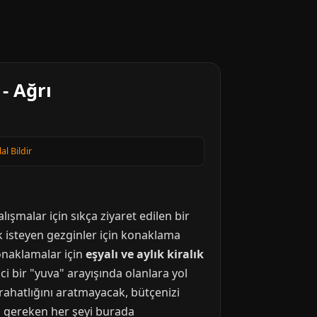
- Ağrı
lal Bildir
lışmalar için sıkça ziyaret edilen bir
k isteyen gezginler için konaklama
konaklamalar için
eşyalı ve aylık kiralık
i bir "yuva" arayışında olanlara yol
 rahatlığını aratmayacak, bütçenizi
z gereken her şeyi burada