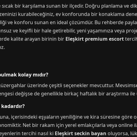
ize sıcak bir karşılama sunan bir ilçedir. Doğru planlama ve dik
düzeninizi kurabileceğiniz, ev konforunda bir konaklama d
nekliği ve konforu sunan en ideal çözümdür. Bu rehberde payla
suz ve keyifli bir hale getirebilir, yeni yaşamınıza veya proj
lerde kalite arayan birinin bir
Eleşkirt premium escort
terci
ız.
e bulmak kolay mıdır?
 güzergahlar üzerinde çeşitli seçenekler mevcuttur. Mevsims
 dengesi değişse de genellikle birkaç haftalık bir araştırma
e kadardır?
a, içerisindeki eşyaların yeniliğine ve kira süresine göre o
miktir. Net bir rakam için yerel emlakçılarla veya online i
yenlerin tercihi nasıl ki
Eleşkirt seckin bayan
oluyorsa, lük