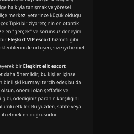
ölge halkıyla tanışmak ve yöresel
k ilçe merkezi yeterince küçük olduğu
er. Tıpkı bir ziyaretçinin en otantik
 size en "gerçek" ve sorunsuz deneyimi
 bir
Eleşkirt VIP escort
hizmeti gibi
lentilerinizle örtüşen, size iyi hizmet
leyerek bir
Eleşkirt elit escort
t daha önemlidir; bu kişiler içinse
 bir ilişki kurmayı tercih eder, bu da
 olsun, önemli olan şeffaflık ve
gibi, ödediğiniz paranın karşılığını
olumlu etkiler. Bu yüzden, sahte veya
ercih etmek en doğrusudur.