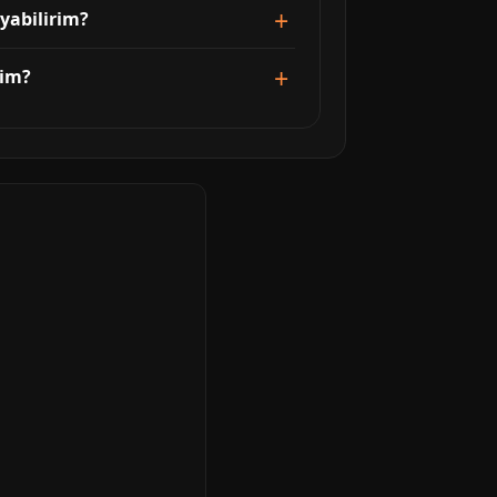
uyabilirim?
rim?