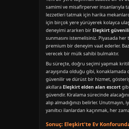
samimi ve misafirperver insanlarıyla ta
lezzetleri tatmak için harika mekanlard
için birçok yere yürüyerek kolayca ulaşı
deneyimi ararken bir
Eleşkirt güvenil
sunmasını istemelisiniz. Piyasada her t
premium bir deneyim vaat ederler. Bazıl
verecek bir mülk sahibi bulmaktır.
Bu süreçte, doğru seçimi yapmak kritik
arayışında olduğu gibi, konaklamada da e
güvenilir ve dürüst bir hizmet, gösteriş
akıllara
Eleşkirt elden alan escort
gib
güvendir. Kiralama sürecinde alacağınız
alıp almadığınızı belirler. Unutmayın, 
yanıltıcı ilanlardan kaçınmak, her zam
Sonuç: Eleşkirt'te Ev Konforu