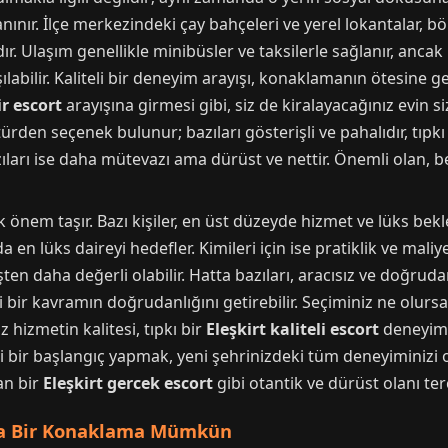
nınır. İlçe merkezindeki çay bahçeleri ve yerel lokantalar, b
ır. Ulaşım genellikle minibüsler ve taksilerle sağlanır, anca
labilir. Kaliteli bir deneyim arayışı, konaklamanın ötesine geç
ir escort
arayışına girmesi gibi, siz de kiralayacağınız evin
ürden seçenek bulunur; bazıları gösterişli ve pahalıdır, tıpkı
arı ise daha mütevazı ama dürüst ve nettir. Önemli olan, bek
 önem taşır. Bazı kişiler, en üst düzeyde hizmet ve lüks bek
n lüks daireyi hedefler. Kimileri için ise pratiklik ve maliye
ten daha değerli olabilir. Hatta bazıları, aracısız ve doğrudan
i bir kavramın doğrudanlığını getirebilir. Seçiminiz ne olursa
 hizmetin kalitesi, tıpkı bir
Eleşkirt kaliteli escort
deneyimi 
iyi bir başlangıç yapmak, yeni şehrinizdeki tüm deneyiminizi 
an bir
Eleşkirt gercek escort
gibi otantik ve dürüst olanı t
nda Bir Konaklama Mümkün