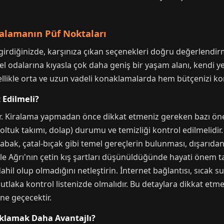
iralamanın Püf Noktaları
 girdiğinizde, karşınıza çıkan seçenekleri doğru değerlendi
tel odalarına kıyasla çok daha geniş bir yaşam alanı, kendi 
zellikle orta ve uzun vadeli konaklamalarda hem bütçenizi kor
 Edilmeli?
dır. Kiralama yapmadan önce dikkat etmeniz gereken bazı önem
oltuk takımı, dolap) durumu ve temizliği kontrol edilmelidir
a, tabak, çatal-bıçak gibi temel gereçlerin bulunması, dışar
ikle Ağrı'nın çetin kış şartları düşünüldüğünde hayati önem 
ahil olup olmadığını netleştirin. İnternet bağlantısı, sıcak 
laka kontrol listenizde olmalıdır. Bu detaylara dikkat etm
üne geçecektir.
aklamak Daha Avantajlı?