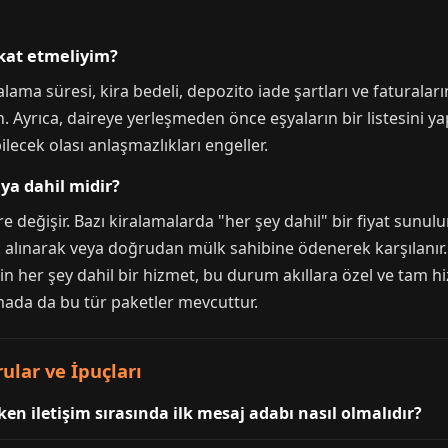
kat etmeliyim?
alama süresi, kira bedeli, depozito iade şartları ve faturala
. Ayrıca, daireye yerleşmeden önce eşyaların bir listesini y
lecek olası anlaşmazlıkları engeller.
aya dahil midir?
değişir. Bazı kiralamalarda "her şey dahil" bir fiyat sunulur
lik alınarak veya doğrudan mülk sahibine ödenerek karşılanı
in her şey dahil bir hizmet, bu durum akıllara özel ve tam 
mada da bu tür paketler mevcuttur.
rular ve İpuçları
en iletişim sırasında ilk mesaj adabı nasıl olmalıdır?