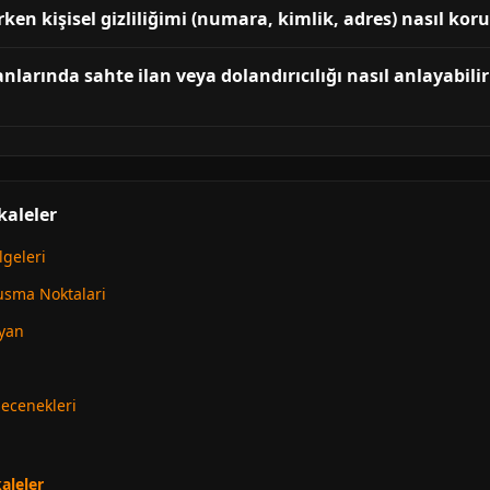
ken kişisel gizliliğimi (numara, kimlik, adres) nasıl kor
ilanlarında sahte ilan veya dolandırıcılığı nasıl anlayabili
akaleler
lgeleri
lusma Noktalari
ayan
Secenekleri
aleler