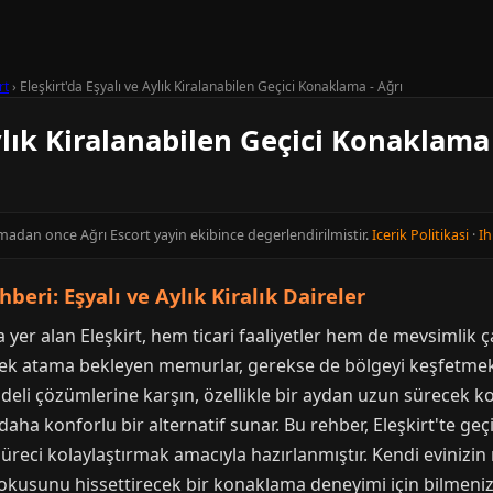
rt
›
Eleşkirt'da Eşyalı ve Aylık Kiralanabilen Geçici Konaklama - Ağrı
ylık Kiralanabilen Geçici Konaklama 
nmadan once Ağrı Escort yayin ekibince degerlendirilmistir.
Icerik Politikasi
·
Ih
beri: Eşyalı ve Aylık Kiralık Daireler
da yer alan Eleşkirt, hem ticari faaliyetler hem de mevsimlik ça
 gerek atama bekleyen memurlar, gerekse de bölgeyi keşfetme
 vadeli çözümlerine karşın, özellikle bir aydan uzun sürecek 
konforlu bir alternatif sunar. Bu rehber, Eleşkirt'te geçic
üreci kolaylaştırmak amacıyla hazırlanmıştır. Kendi evinizin
 dokusunu hissettirecek bir konaklama deneyimi için bilmeni