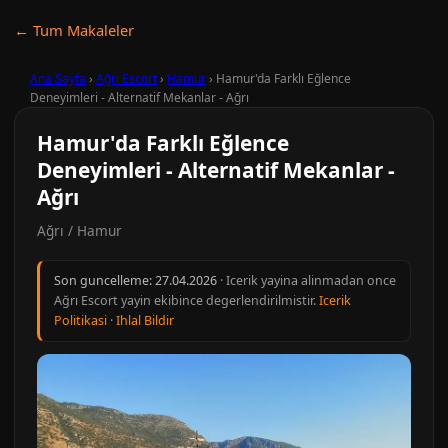
← Tum Makaleler
Ana Sayfa
›
Ağrı Escort
›
Hamur
›
Hamur'da Farklı Eğlence
Deneyimleri - Alternatif Mekanlar - Ağrı
Hamur'da Farklı Eğlence
Deneyimleri - Alternatif Mekanlar -
Ağrı
Ağrı / Hamur
Son guncelleme:
27.04.2026
· Icerik yayina alinmadan once
Ağrı Escort yayin ekibince degerlendirilmistir.
Icerik
Politikasi
·
Ihlal Bildir